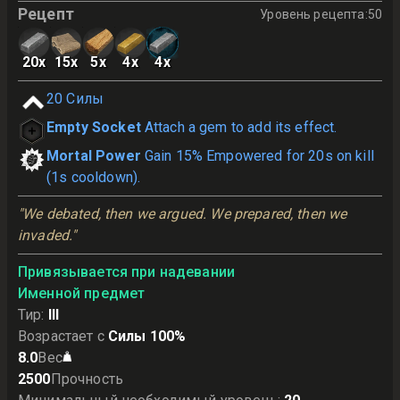
Рецепт
Уровень рецепта
:
50
20
x
15
x
5
x
4
x
4
x
20
Силы
Empty Socket
Attach a gem to add its effect.
Mortal Power
Gain 15% Empowered for 20s on kill
(1s cooldown).
"We debated, then we argued. We prepared, then we 
invaded."
Привязывается при надевании
Именной предмет
Тир
:
III
Возрастает с
Силы 100%
8.0
Вес
2500
Прочность