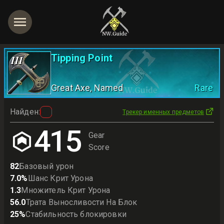
Tipping Point
III
Great Axe
, Named
Rare
Найден
:
Трекер именных предметов
415
Gear
Score
82
Базовый урон
7.0
%
Шанс Крит Урона
1.3
Множитель Крит Урона
56.0
Трата Выносливости На Блок
25
%
Стабильность блокировки