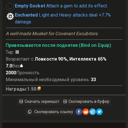
Empty Socket
Attach a gem to add its effect.
Enchanted
Light and Heavy attacks deal +7.7%
damage.
A well-made Musket for Covenant Excubitors.
Привязывается после поднятия (Bind on Equip)
Тир
:
III
Возрастает с
Ловкости 90%, Интеллекта 65%
7.0
Вес
2000
Прочность
Минимальный необходимый уровень
:
33
Награды
:
1.50
Скачать скриншот
Скопировать в буфер
Скопировать ссылку