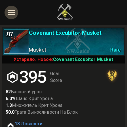
Covenant Excubitor Musket
III
Musket
Rare
Устарело. Новое:
Covenant Excubitor Musket
395
Gear
Score
82
Базовый урон
6.0
%
Шанс Крит Урона
1.3
Множитель Крит Урона
50.0
Трата Выносливости На Блок
18
Ловкости