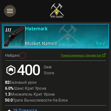
Hatemark
III
Musket
, Named
Rare
Найден
:
Трекер именных предметов
400
Gear
Score
82
Базовый урон
6.0
%
Шанс Крит Урона
1.3
Множитель Крит Урона
50.0
Трата Выносливости На Блок
19
Ловкости