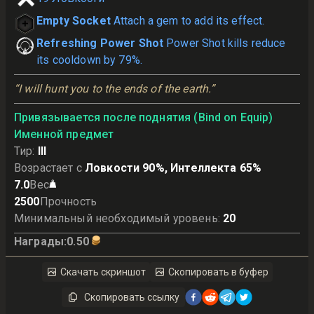
Empty Socket
Attach a gem to add its effect.
Refreshing Power Shot
Power Shot kills reduce
its cooldown by 79%.
“I will hunt you to the ends of the earth.”
Привязывается после поднятия (Bind on Equip)
Именной предмет
Тир
:
III
Возрастает с
Ловкости 90%, Интеллекта 65%
7.0
Вес
2500
Прочность
Минимальный необходимый уровень
:
20
Награды
:
0.50
Скачать скриншот
Скопировать в буфер
Скопировать ссылку