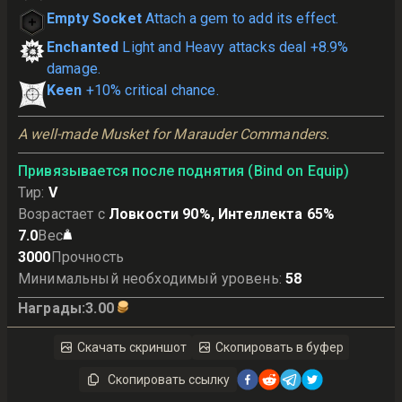
Empty Socket
Attach a gem to add its effect.
Enchanted
Light and Heavy attacks deal +8.9%
damage.
Keen
+10% critical chance.
A well-made Musket for Marauder Commanders.
Привязывается после поднятия (Bind on Equip)
Тир
:
V
Возрастает с
Ловкости 90%, Интеллекта 65%
7.0
Вес
3000
Прочность
Минимальный необходимый уровень
:
58
Награды
:
3.00
Скачать скриншот
Скопировать в буфер
Скопировать ссылку