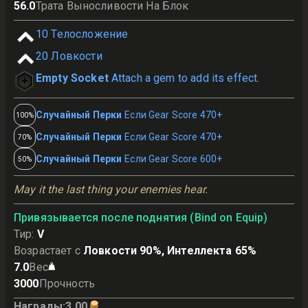
56.0
Трата Выносливости На Блок
10
Телосложение
20
Ловкости
Empty Socket
Attach a gem to add its effect.
Случайный Перки
Если Gear Score 470+
100%
Случайный Перки
Если Gear Score 470+
70%
Случайный Перки
Если Gear Score 600+
50%
May it the last thing your enemies hear.
Привязывается после поднятия (Bind on Equip)
Тир
:
V
Возрастает с
Ловкости 90%, Интеллекта 65%
7.0
Вес
3000
Прочность
Награды
:
3.00