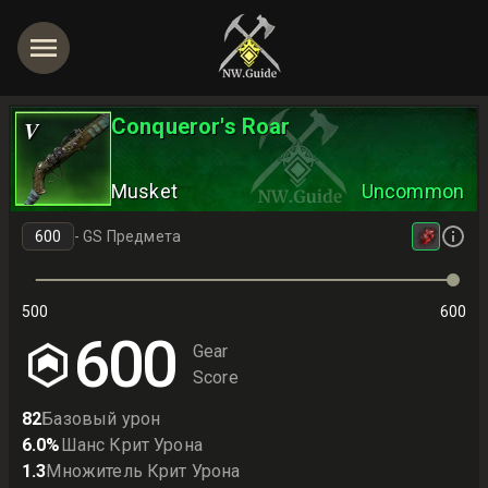
Conqueror's Roar
V
Musket
Uncommon
-
GS Предмета
500
600
600
Gear
Score
82
Базовый урон
6.0
%
Шанс Крит Урона
1.3
Множитель Крит Урона