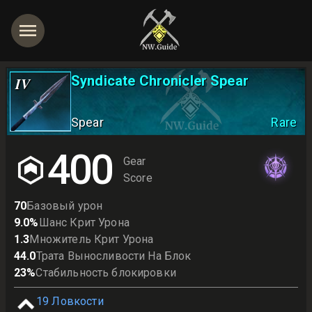
Syndicate Chronicler Spear
IV
Spear
Rare
400
Gear
Score
70
Базовый урон
9.0
%
Шанс Крит Урона
1.3
Множитель Крит Урона
44.0
Трата Выносливости На Блок
23
%
Стабильность блокировки
19
Ловкости