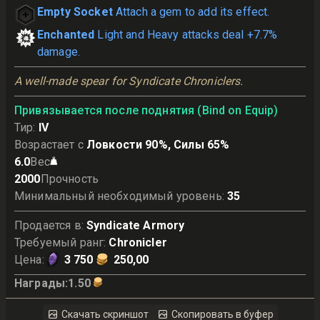
Empty Socket
Attach a gem to add its effect.
Enchanted
Light and Heavy attacks deal +7.7%
damage.
A well-made spear for Syndicate Chroniclers.
Привязывается после поднятия (Bind on Equip)
Тир
:
IV
Возрастает с
Ловкости 90%, Силы 65%
6.0
Вес
2000
Прочность
Минимальный необходимый уровень
:
35
Продается в
:
Syndicate Armory
Требуемый ранг
:
Chronicler
Цена
:
3 750
250,00
Награды
:
1.50
Скачать скриншот
Скопировать в буфер