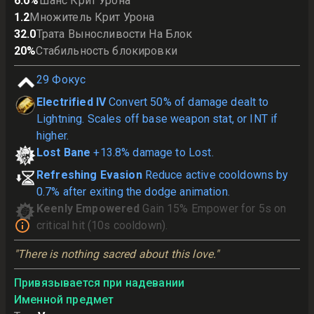
6.0
%
Шанс Крит Урона
1.2
Множитель Крит Урона
32.0
Трата Выносливости На Блок
20
%
Стабильность блокировки
29
Фокус
Electrified IV
Convert 50% of damage dealt to
Lightning. Scales off base weapon stat, or INT if
higher.
Lost Bane
+13.8% damage to Lost.
Refreshing Evasion
Reduce active cooldowns by
0.7% after exiting the dodge animation.
Keenly Empowered
Gain 15% Empower for 5s on
critical hit (10s cooldown).
"There is nothing sacred about this love."
Привязывается при надевании
Именной предмет