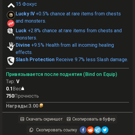
15
Фокус
Lucky IV
+0.5% chance at rare items from chests
and monsters.
Luck
+2.8% chance at rare items from chests and
monsters.
Divine
+9.5% Health from all incoming healing
effects.
Slash Protection
Receive 9.7% less Slash damage.
Привязывается после поднятия (Bind on Equip)
Тир
:
V
0.1
Вес
750
Прочность
Награды
:
3.00
Скачать скриншот
Скопировать в буфер
Скопировать ссылку