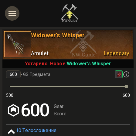
Widower's Whisper
V
Amulet
Legendary
Устарело. Новое:
Widower's Whisper
-
GS Предмета
500
600
600
Gear
Score
10
Телосложение