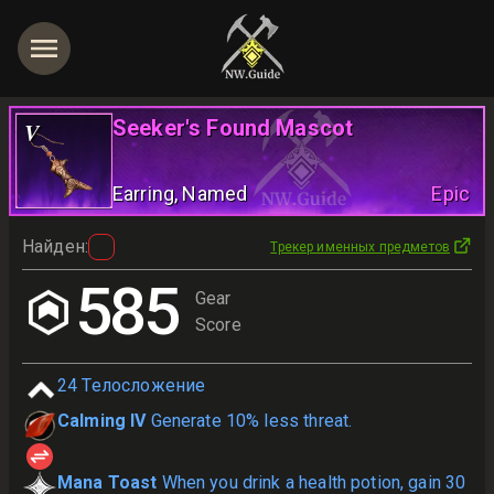
Seeker's Found Mascot
V
Earring
, Named
Epic
Найден
:
Трекер именных предметов
585
Gear
Score
24
Телосложение
Calming IV
Generate 10% less threat.
Mana Toast
When you drink a health potion, gain 30