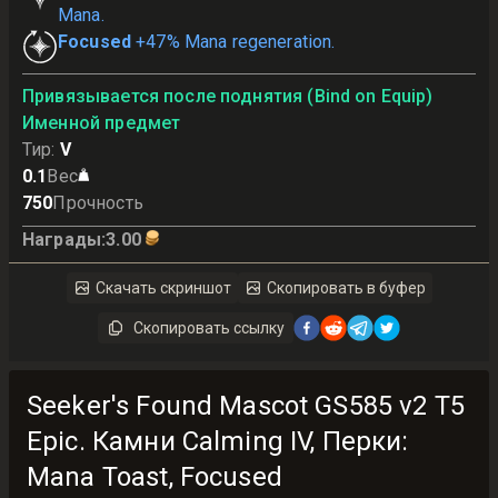
Mana.
Focused
+47% Mana regeneration.
Привязывается после поднятия (Bind on Equip)
Именной предмет
Тир
:
V
0.1
Вес
750
Прочность
Награды
:
3.00
Скачать скриншот
Скопировать в буфер
Скопировать ссылку
Seeker's Found Mascot GS585 v2 T5
Epic. Камни Calming IV, Перки:
Mana Toast, Focused