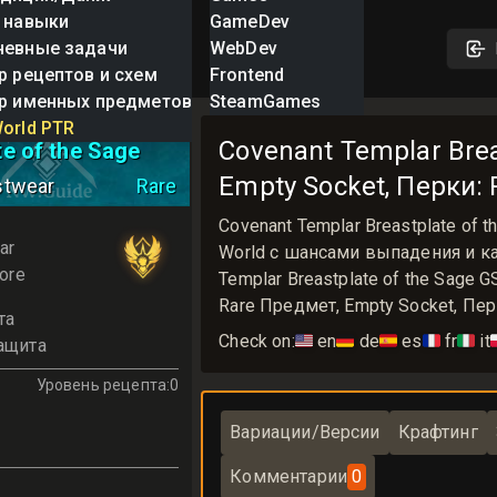
 навыки
GameDev
невные задачи
WebDev
р рецептов и схем
Frontend
р именных предметов
SteamGames
 Templar
orld PTR
Covenant Templar Brea
te of the Sage
Empty Socket, Перки: R
stwear
Rare
Covenant Templar Breastplate o
ar
World с шансами выпадения и ка
ore
Templar Breastplate of the Sage
Rare Предмет, Empty Socket, Перк
та
Check on:
🇺🇸
en
🇩🇪
de
🇪🇸
es
🇫🇷
fr
🇮🇹
it

ащита
Уровень рецепта
:
0
Вариации/Версии
Крафтинг
Комментарии
0