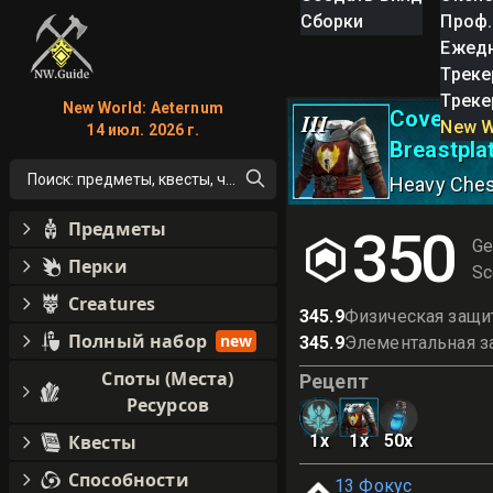
Сборки
Проф.
Ежед
Треке
Треке
New World: Aeternum
Covenant
III
New W
14 июл. 2026 г.
Breastpla
Поиск: предметы, квесты, что угодно!
Heavy Che
Предметы
350
Ge
Перки
Sc
Creatures
345.9
Физическая защи
Полный набор
new
345.9
Элементальная з
Споты (Места)
Рецепт
Ресурсов
Квесты
1
x
1
x
50
x
Способности
13
Фокус