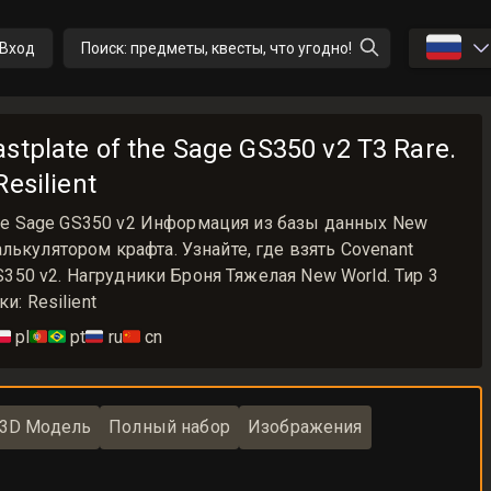
🇷🇺
Вход
Поиск: предметы, квесты, что угодно!
stplate of the Sage GS350 v2 T3 Rare.
esilient
f the Sage GS350 v2 Информация из базы данных New
лькулятором крафта. Узнайте, где взять Covenant
 GS350 v2. Нагрудники Броня Тяжелая New World. Тир 3
и: Resilient
🇱
pl
🇵🇹🇧🇷
pt
🇷🇺
ru
🇨🇳
cn
3D Модель
Полный набор
Изображения