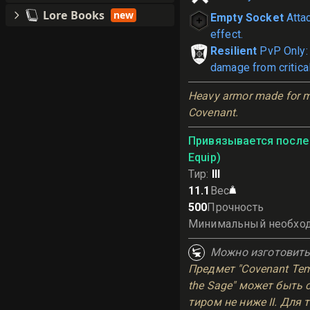
Lore Books
new
Empty Socket
Atta
effect.
Resilient
PvP Only:
damage from critical
Heavy armor made for m
Covenant.
Привязывается после 
Equip)
Тир
:
III
11.1
Вес
500
Прочность
Минимальный необхо
Можно изготовит
Предмет "Covenant Temp
the Sage" может быть 
тиром не ниже II. Для 