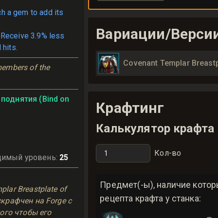
ch a gem to add its
Вариации/Верси
 Receive 3.9% less
 hits.
Covenant Templar Breastp
embers of the 
поднятия (Bind on
Крафтинг
Калькулятор крафта
Кол-во
димый уровень
:
25
ь
Предмет(-ы), наличие кото
lar Breastplate of
рецепта крафта у станка:
скрафчен на Forge с
того чтобы его