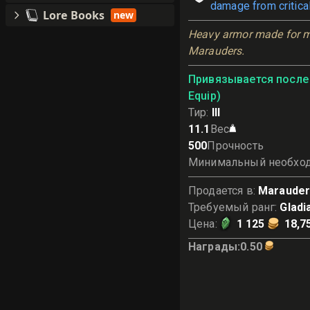
damage from critical
Lore Books
new
Heavy armor made for m
Marauders.
Привязывается после 
Equip)
Тир
:
III
11.1
Вес
500
Прочность
Минимальный необхо
Продается в
:
Marauder
Требуемый ранг
:
Gladi
Цена
:
1 125
18,7
Награды
:
0.50