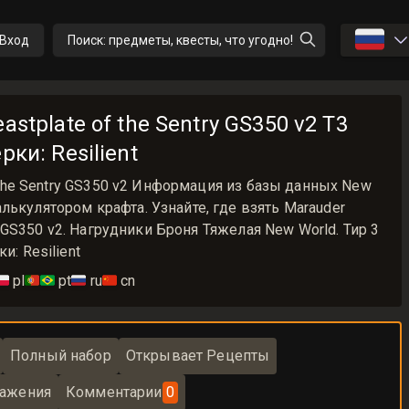
🇷🇺
Вход
Поиск: предметы, квесты, что угодно!
astplate of the Sentry GS350 v2 T3
рки: Resilient
of the Sentry GS350 v2 Информация из базы данных New
лькулятором крафта. Узнайте, где взять Marauder
try GS350 v2. Нагрудники Броня Тяжелая New World. Тир 3
и: Resilient
🇱
pl
🇵🇹🇧🇷
pt
🇷🇺
ru
🇨🇳
cn
Полный набор
Открывает Рецепты
ажения
Комментарии
0