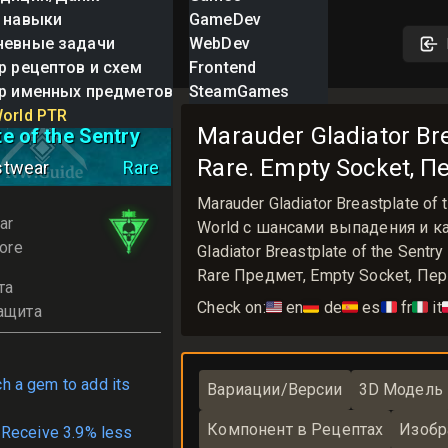
 навыки
GameDev
невные задачи
WebDev
р рецептов и схем
Frontend
р именных предметов
SteamGames
Gladiator
orld PTR
Marauder Gladiator Bre
e of the Sentry
Rare. Empty Socket, Пе
stwear
Rare
Marauder Gladiator Breastplate 
ar
World с шансами выпадения и ка
ore
Gladiator Breastplate of the Sen
Rare Предмет, Empty Socket, Перк
та
Check on:
🇺🇸
en
🇩🇪
de
🇪🇸
es
🇫🇷
fr
🇮🇹
it

ащита
ch a gem to add its
Вариации/Версии
3D Модель
Компонент в Рецептах
Изобр
 Receive 3.9% less