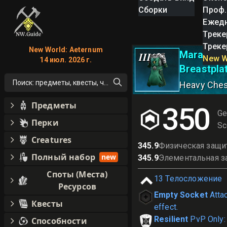
Сборки
Проф.
Ежед
Треке
Треке
New World: Aeternum
Marauder 
III
New W
14 июл. 2026 г.
Breastplat
Поиск: предметы, квесты, что угодно!
Heavy Che
Предметы
350
Ge
Перки
Sc
Creatures
345.9
Физическая защи
Полный набор
new
345.9
Элементальная з
Споты (Места)
13
Телосложение
Ресурсов
Empty Socket
Atta
Квесты
effect.
Resilient
PvP Only:
Способности