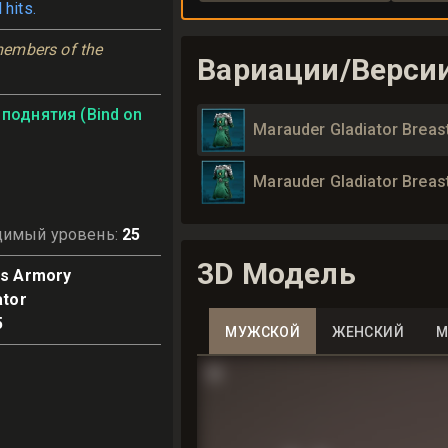
 hits.
embers of the 
Вариации/Верси
поднятия (Bind on
Marauder Gladiator Breast
Marauder Gladiator Breast
димый уровень
:
25
3D Модель
s Armory
ator
5
МУЖСКОЙ
ЖЕНСКИЙ
М