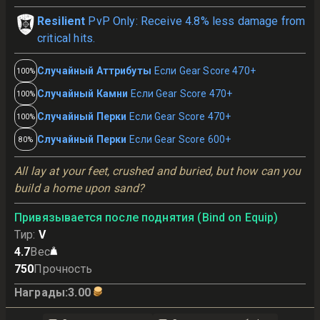
Resilient
PvP Only: Receive 4.8% less damage from
critical hits.
Случайный Аттрибуты
Если Gear Score 470+
100%
Случайный Камни
Если Gear Score 470+
100%
Случайный Перки
Если Gear Score 470+
100%
Случайный Перки
Если Gear Score 600+
80%
All lay at your feet, crushed and buried, but how can you 
build a home upon sand?
Привязывается после поднятия (Bind on Equip)
Тир
:
V
4.7
Вес
750
Прочность
Награды
:
3.00