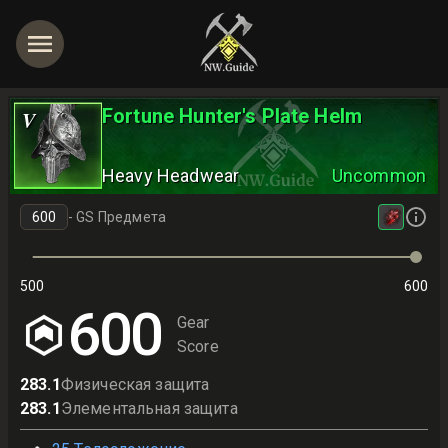
Fortune Hunter's Plate Helm
V
Heavy Headwear
Uncommon
-
GS Предмета
500
600
600
Gear
Score
283.1
Физическая защита
283.1
Элементальная защита