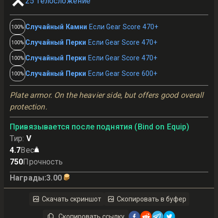
25
Телосложение
Случайный Камни
Если Gear Score 470+
100%
Случайный Перки
Если Gear Score 470+
100%
Случайный Перки
Если Gear Score 470+
100%
Случайный Перки
Если Gear Score 600+
100%
Plate armor. On the heavier side, but offers good overall 
protection.
Привязывается после поднятия (Bind on Equip)
Тир
:
V
4.7
Вес
750
Прочность
Награды
:
3.00
Скачать скриншот
Скопировать в буфер
Скопировать ссылку