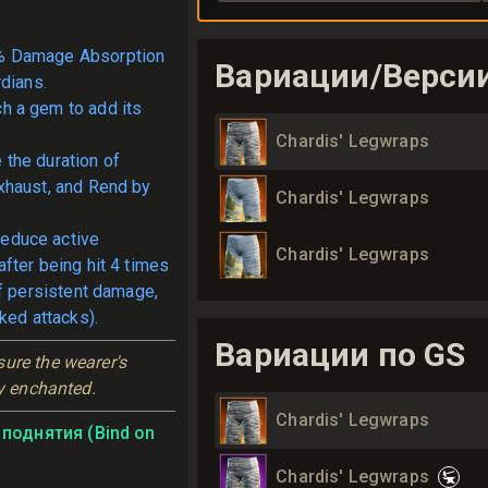
% Damage Absorption
Вариации/Верси
dians.
ch a gem to add its
Chardis' Legwraps
the duration of
xhaust, and Rend by
Chardis' Legwraps
educe active
Chardis' Legwraps
fter being hit 4 times
ff persistent damage,
ked attacks).
Вариации по GS
ure the wearer's 
ly enchanted.
Chardis' Legwraps
поднятия (Bind on
Chardis' Legwraps