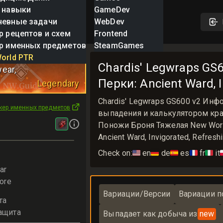
 навыки
GameDev
невные задачи
WebDev
р рецептов и схем
Frontend
р именных предметов
SteamGames
Legwraps
orld PTR
Chardis' Legwraps GS6
wear
,
Перки: Ancient Ward, 
Legendary
Chardis' Legwraps GS600 v2 Ин
кер именных предметов
выпадения и калькулятором крафт
Поножи Броня Тяжелая New World
Ancient Ward, Invigorated, Refresh
Check on:
🇺🇸
en
🇩🇪
de
🇪🇸
es
🇫🇷
fr
🇮🇹
it

ar
ore
Вариации/Версии
Вариации п
та
ащита
Выпадает как добыча из
new