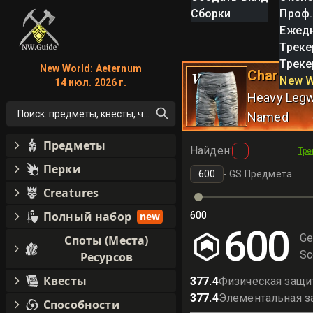
Сборки
Проф.
Ежед
Треке
Треке
New World: Aeternum
Chardis' 
V
New W
14 июл. 2026 г.
Heavy Leg
Поиск: предметы, квесты, что угодно!
Named
Предметы
Найден
:
Тре
Перки
-
GS Предмета
Creatures
Полный набор
new
600
600
600
Ge
Споты (Места)
Sc
Ресурсов
Квесты
377.4
Физическая защи
377.4
Элементальная з
Способности