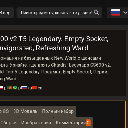
🇷🇺
Вход
Поиск: предметы, квесты, что угодно!
00 v2 T5 Legendary. Empty Socket,
Invigorated, Refreshing Ward
формация из базы данных New World с шансами
а. Узнайте, где взять Chardis' Legwraps GS600 v2.
. Тир 5 Legendary Предмет, Empty Socket, Перки:
ing Ward
🇱
pl
🇵🇹🇧🇷
pt
🇷🇺
ru
🇨🇳
cn
о GS
3D Модель
Полный набор
Сборки
Изображения
Комментарии
0