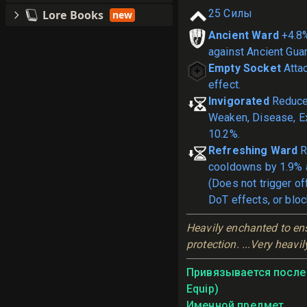
25
Силы
Lore Books
new
Ancient Ward
+4.8
against Ancient Guar
Empty Socket
Atta
effect.
Invigorated
Reduce 
Weaken, Disease, E
10.2%.
Refreshing Ward
R
cooldowns by 1.9% a
(Does not trigger o
DoT effects, or bloc
Heavily enchanted to ens
protection. ...Very heavi
Привязывается после 
Equip)
Именной предмет