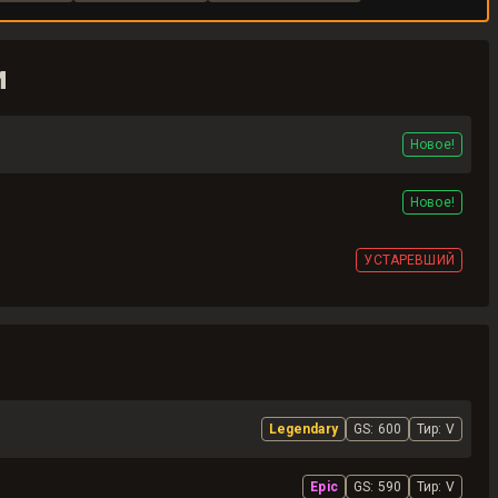
и
Новое!
Новое!
УСТАРЕВШИЙ
Legendary
GS:
600
Тир
:
V
Epic
GS:
590
Тир
:
V