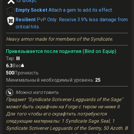
13
Фокус
Empty Socket
Attach a gem to add its effect.
Resilient
PvP Only: Receive 3.9% less damage from
critical hits.
Heavy armor made for members of the Syndicate.
Привязывается после поднятия (Bind on Equip)
Тир
:
III
6.3
Вес
500
Прочность
Минимальный необходимый уровень
:
25
Можно изготовить
Предмет "Syndicate Scrivener Legguards of the Sage"
может быть скрафчен на Forge с тиром не ниже II.
Для того чтобы его скрафтить потребуются
следующие материалы: 1 Syndicate Sage Seal, 1
Syndicate Scrivener Legguards of the Sentry, 50 Azoth. В