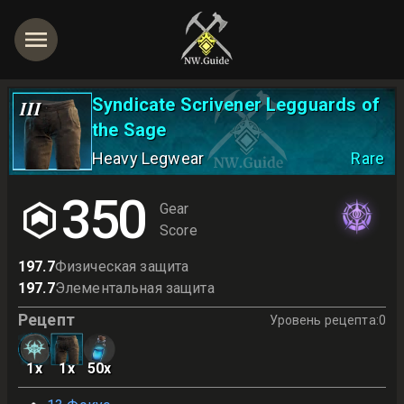
Syndicate Scrivener Legguards of
III
the Sage
Heavy Legwear
Rare
350
Gear
Score
197.7
Физическая защита
197.7
Элементальная защита
Рецепт
Уровень рецепта
:
0
1
x
1
x
50
x