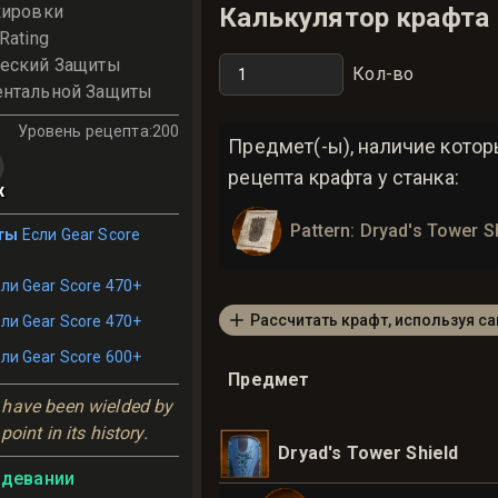
кировки
Калькулятор крафта
Rating
ческий Защиты
Кол-во
ентальной Защиты
Уровень рецепта
:
200
Предмет(-ы), наличие кото
рецепта крафта у станка:
x
Pattern: Dryad's Tower S
ты
Если Gear Score
ли Gear Score 470+
Рассчитать крафт, используя с
ли Gear Score 470+
ли Gear Score 600+
Предмет
have been wielded by 
oint in its history.
Dryad's Tower Shield
адевании