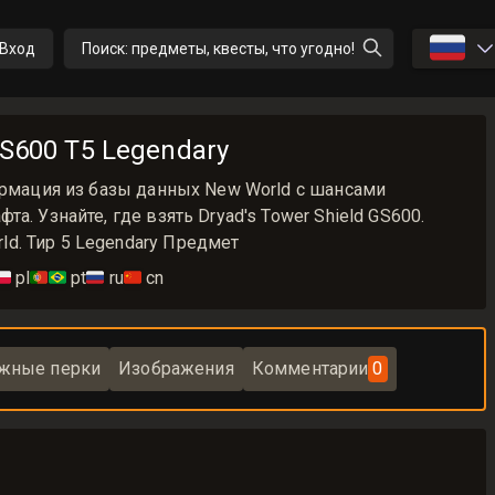
🇷🇺
Вход
Поиск: предметы, квесты, что угодно!
GS600 T5 Legendary
ормация из базы данных New World с шансами
а. Узнайте, где взять Dryad's Tower Shield GS600.
d. Тир 5 Legendary Предмет
🇱
pl
🇵🇹🇧🇷
pt
🇷🇺
ru
🇨🇳
cn
жные перки
Изображения
Комментарии
0