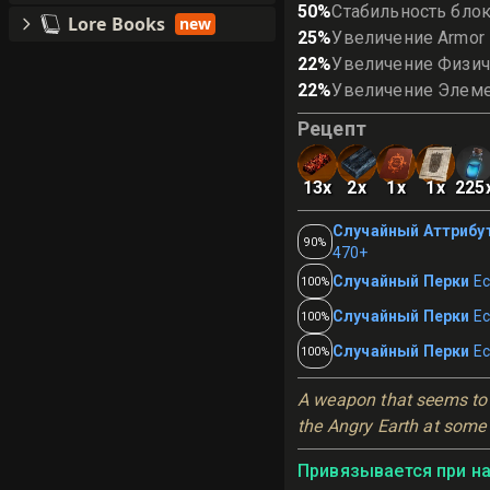
50
%
Стабильность бло
Lore Books
new
25
%
Увеличение Armor 
22
%
Увеличение Физи
22
%
Увеличение Элем
Рецепт
13
x
2
x
1
x
1
x
225
Случайный Аттрибу
90%
470+
Случайный Перки
Ес
100%
Случайный Перки
Ес
100%
Случайный Перки
Ес
100%
A weapon that seems to 
the Angry Earth at some p
Привязывается при н