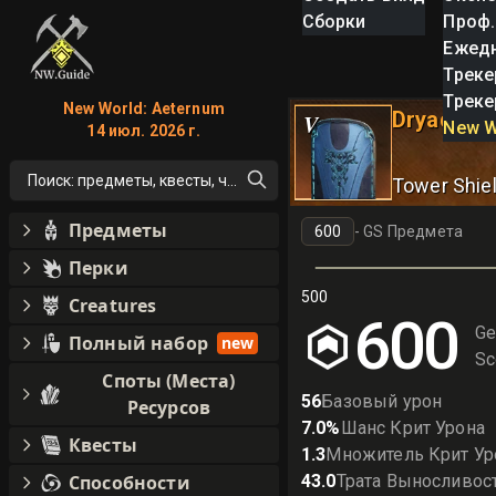
Сборки
Проф.
Ежед
Треке
Треке
New World: Aeternum
Dryad's T
V
New W
14 июл. 2026 г.
Поиск: предметы, квесты, что угодно!
Tower Shie
Предметы
-
GS Предмета
Перки
500
Creatures
600
Ge
Полный набор
new
Sc
Споты (Места)
56
Базовый урон
Ресурсов
7.0
%
Шанс Крит Урона
Квесты
1.3
Множитель Крит Ур
Способности
43.0
Трата Выносливос