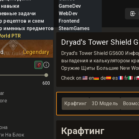
 навыки
GameDev
невные задачи
WebDev
р рецептов и схем
Frontend
р именных предметов
SteamGames
ower Shield
orld PTR
Dryad's Tower Shield 
ld
Legendary
Dryad's Tower Shield GS600 Инф
выпадения и калькулятором крафт
Оружие Щиты Большие New Worl
Check on:
🇺🇸
en
🇩🇪
de
🇪🇸
es
🇫🇷
fr
🇮🇹
it

600
ar
ore
Крафтинг
3D Модель
Возмо
она
Крафтинг
ти На Блок