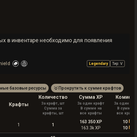
рых в инвентаре необходимо для появления
hield
Legendary
Тир
:
V
амые базовые ресурсы
Прокрутить к сумме крафтов
Количество
Сумма XP
Комисси
За крафт, шт
За один крафт
За один кра
Крафты
Сумма за
В сумме на
В сумме н
крафты, шт
все крафты
все крафт
163 350
XP
10
1
1
163.3k
XP
10