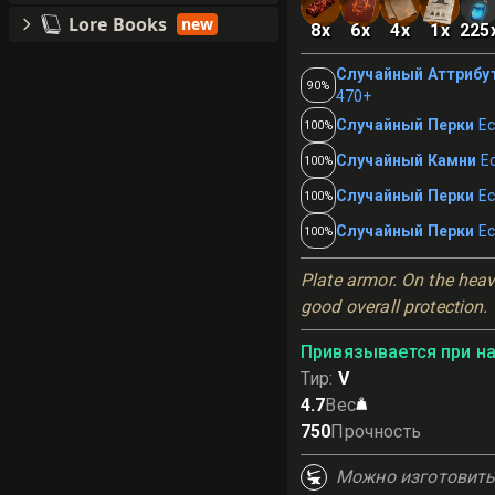
Lore Books
new
8
x
6
x
4
x
1
x
225
Случайный Аттрибу
90%
470+
Случайный Перки
Ес
100%
Случайный Камни
Е
100%
Случайный Перки
Ес
100%
Случайный Перки
Ес
100%
Plate armor. On the heavi
good overall protection.
Привязывается при н
Тир
:
V
4.7
Вес
750
Прочность
Можно изготовит