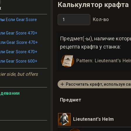
Калькулятор крафта
x
Кол-во
ты
Если Gear Score
ли Gear Score 470+
Предмет(-ы), наличие кото
сли Gear Score 470+
рецепта крафта у станка:
ли Gear Score 470+
Pattern: Lieutenant's He
ли Gear Score 600+
er side, but offers 
Рассчитать крафт, используя с
адевании
Предмет
Lieutenant's Helm
ь