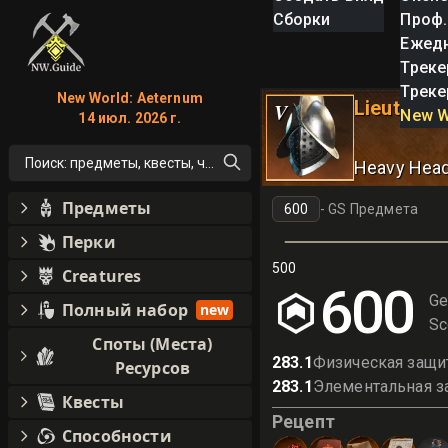
Сборки
Проф.
Ежед
Треке
Треке
New World: Aeternum
Lieutenan
V
New W
14 июл. 2026 г.
Поиск: предметы, квесты, что угодно!
Heavy Hea
Предметы
-
GS Предмета
Перки
500
Creatures
600
Ge
Полный набор
new
Sc
Споты (Места)
283.1
Физическая защи
Ресурсов
283.1
Элементальная з
Квесты
Рецепт
Способности