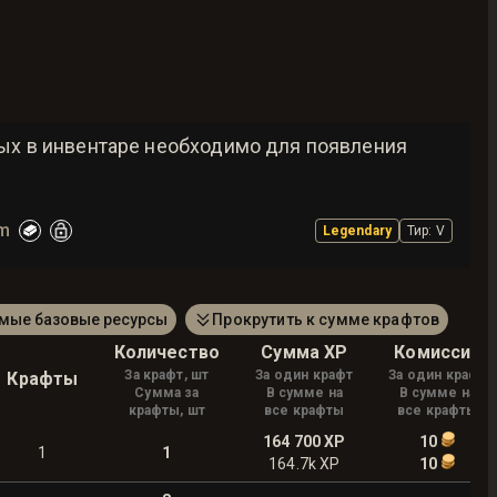
рых в инвентаре необходимо для появления
lm
Legendary
Тир
:
V
амые базовые ресурсы
Прокрутить к сумме крафтов
Количество
Сумма XP
Комиссия
За крафт, шт
За один крафт
За один крафт
Крафты
Сумма за
В сумме на
В сумме на
крафты, шт
все крафты
все крафты
164 700
XP
10
1
1
164.7k
XP
10