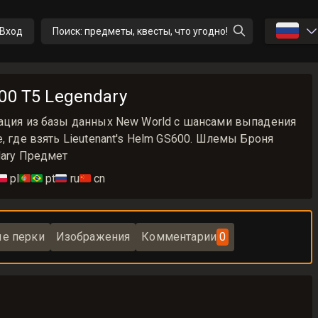
🇷🇺
Вход
Поиск: предметы, квесты, что угодно!
00 T5 Legendary
мация из базы данных New World с шансами выпадения
, где взять Lieutenant's Helm GS600. Шлемы Броня
dary Предмет
🇱
pl
🇵🇹🇧🇷
pt
🇷🇺
ru
🇨🇳
cn
е перки
Изображения
Комментарии
0