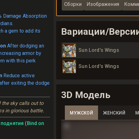
Сборки
Изображения
Комме
% Damage Absorption
dians.
Вариации/Верси
ch a gem to add its
ion
After dodging an
Sun Lord's Wings
 increasing armor by
em with this perk
Sun Lord's Wings
n
Reduce active
fter exiting the dodge
3D Модель
he sky calls out to 
s in glorious battle.
МУЖСКОЙ
ЖЕНСКИЙ
М
поднятия (Bind on