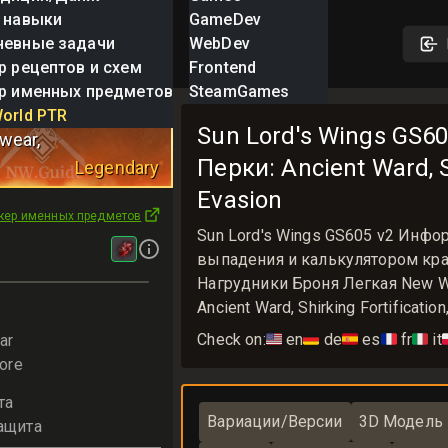
 навыки
GameDev
невные задачи
WebDev
р рецептов и схем
Frontend
р именных предметов
SteamGames
s Wings
orld PTR
Sun Lord's Wings GS60
twear
,
Перки: Ancient Ward, S
Legendary
Evasion
кер именных предметов
Sun Lord's Wings GS605 v2 Инф
выпадения и калькулятором крафт
Нагрудники Броня Легкая New Wo
Ancient Ward, Shirking Fortificatio
Check on:
🇺🇸
en
🇩🇪
de
🇪🇸
es
🇫🇷
fr
🇮🇹
it

ar
ore
та
Вариации/Версии
3D Модель
ащита