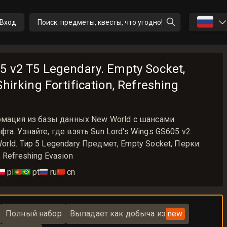
🇷🇺
Вход
Поиск: предметы, квесты, что угодно!
5 v2 T5 Legendary. Empty Socket,
hirking Fortification, Refreshing
ормация из базы данных New World с шансами
а. Узнайте, где взять Sun Lord's Wings GS605 v2.
rld. Тир 5 Legendary Предмет, Empty Socket, Перки:
n, Refreshing Evasion
🇱
pl
🇵🇹🇧🇷
pt
🇷🇺
ru
🇨🇳
cn
Полный набор
Выпадает как добыча из
new