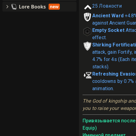
25
Ловкости
Lore Books
new
Ancient Ward
+4.8
against Ancient Guar
Empty Socket
Atta
effect.
Shirking Fortificat
attack, gain Fortify,
4.7% for 4s (Each it
stacks).
Refreshing Evasio
cooldowns by 0.7% a
animation.
The God of kingship and t
you to raise your weapon
Привязывается после 
Equip)
Именной предмет