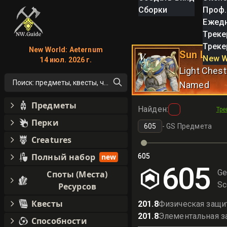
Сборки
Проф.
Ежед
Треке
Треке
New World: Aeternum
Sun Lord'
V
New W
14 июл. 2026 г.
Light Ches
Поиск: предметы, квесты, что угодно!
Named
Предметы
Найден
:
Тре
Перки
-
GS Предмета
Creatures
Полный набор
new
605
605
605
Ge
Споты (Места)
Sc
Ресурсов
Квесты
201.8
Физическая защи
201.8
Элементальная з
Способности