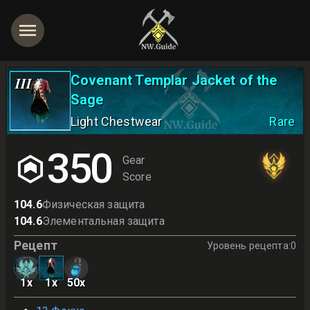
Covenant Templar Jacket of the
III
Sage
Light Chestwear
Rare
350
Gear
Score
104.6
Физическая защита
104.6
Элементальная защита
Рецепт
Уровень рецепта
:
0
1
x
1
x
50
x