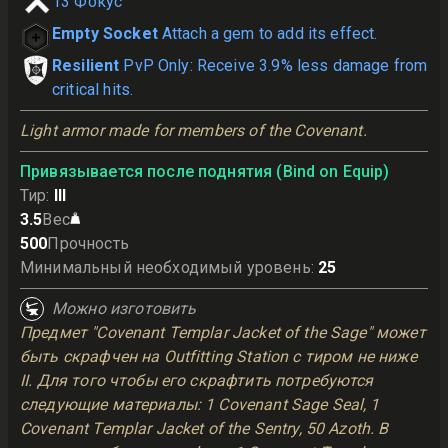
13
Фокус
Empty Socket
Attach a gem to add its effect.
Resilient
PvP Only: Receive 3.9% less damage from
critical hits.
Light armor made for members of the Covenant.
Привязывается после поднятия (Bind on Equip)
Тир
:
III
3.5
Вес
500
Прочность
Минимальный необходимый уровень
:
25
Можно изготовить
Предмет "Covenant Templar Jacket of the Sage" может
быть скрафчен на Outfitting Station с тиром не ниже
II. Для того чтобы его скрафтить потребуются
следующие материалы: 1 Covenant Sage Seal, 1
Covenant Templar Jacket of the Sentry, 50 Azoth. В