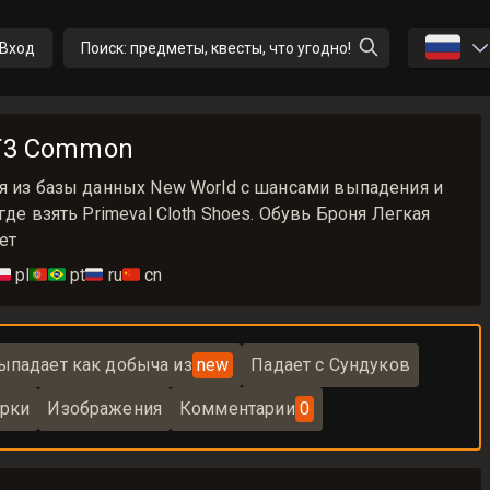
🇷🇺
Вход
Поиск: предметы, квесты, что угодно!
 T3 Common
ия из базы данных New World с шансами выпадения и
где взять Primeval Cloth Shoes. Обувь Броня Легкая
ет
🇱
pl
🇵🇹🇧🇷
pt
🇷🇺
ru
🇨🇳
cn
ыпадает как добыча из
new
Падает с Сундуков
рки
Изображения
Комментарии
0