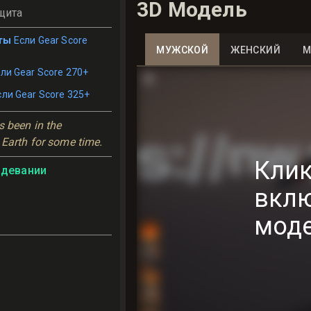
3D Модель
щита
ты
Если Gear Score
МУЖСКОЙ
ЖЕНСКИЙ
М
ли Gear Score 270+
сли Gear Score 325+
 been in the 
 Earth for some time.
Клик
адевании
вкл
мод