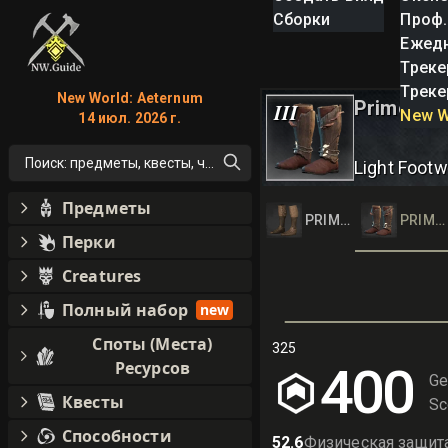
Сборки
Проф.
Ежед
Треке
Треке
New World: Aeternum
Primeval 
III
New W
14 июл. 2026 г.
Поиск: предметы, квесты, что угодно!
Light Footw
Предметы
PRIMEVAL CLOTH S
PRIME
Перки
Creatures
Полный набор
new
Споты (Места)
325
Ресурсов
400
Ge
Квесты
Sc
Способности
52.6
Физическая защит