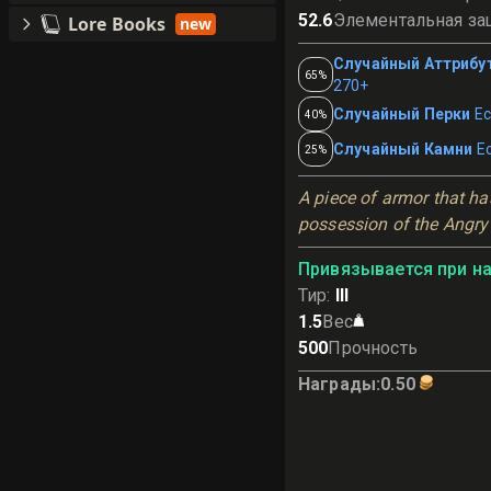
52.6
Элементальная за
Lore Books
new
Случайный Аттрибу
65%
270+
Случайный Перки
Ес
40%
Случайный Камни
Е
25%
A piece of armor that has
possession of the Angry
Привязывается при н
Тир
:
III
1.5
Вес
500
Прочность
Награды
:
0.50