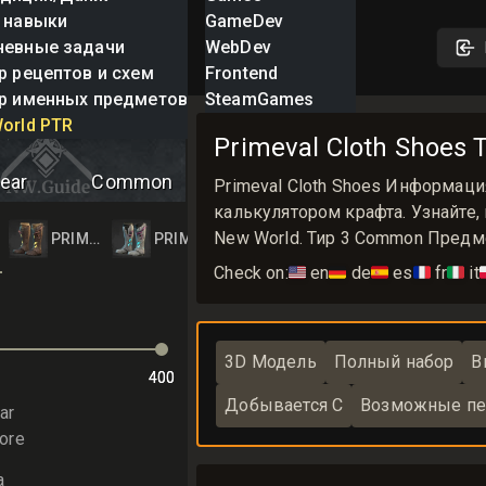
 навыки
GameDev
невные задачи
WebDev
р рецептов и схем
Frontend
р именных предметов
SteamGames
Cloth Shoes
orld PTR
Primeval Cloth Shoes
ear
Common
Primeval Cloth Shoes Информац
калькулятором крафта. Узнайте, 
New World. Тир 3 Common Предм
HOES
VAL CLOTH SHOES
PRIMEVAL CLOTH SHOES
PRIMEVAL CLOTH SHOES
Check on:
🇺🇸
en
🇩🇪
de
🇪🇸
es
🇫🇷
fr
🇮🇹
it

3D Модель
Полный набор
В
400
400
Добывается С
Возможные пе
ar
ore
а