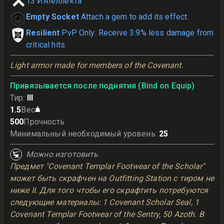
13
Интеллекта
Empty Socket
Attach a gem to add its effect.
Resilient
PvP Only: Receive 3.9% less damage from
critical hits.
Light armor made for members of the Covenant.
Привязывается после поднятия (Bind on Equip)
Тир
:
III
1.5
Вес
500
Прочность
Минимальный необходимый уровень
:
25
Можно изготовить
Предмет "Covenant Templar Footwear of the Scholar"
может быть скрафчен на Outfitting Station с тиром не
ниже II. Для того чтобы его скрафтить потребуются
следующие материалы: 1 Covenant Scholar Seal, 1
Covenant Templar Footwear of the Sentry, 50 Azoth. В