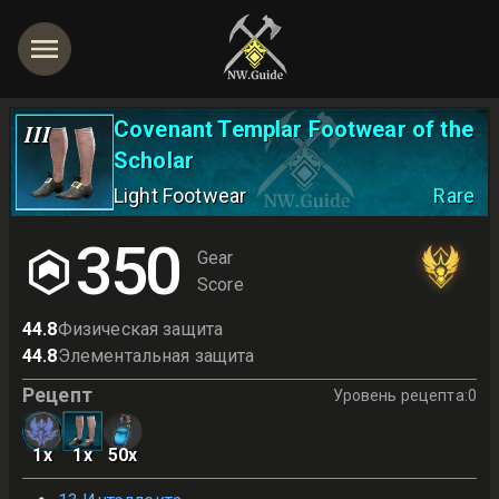
Covenant Templar Footwear of the
III
Scholar
Light Footwear
Rare
350
Gear
Score
44.8
Физическая защита
44.8
Элементальная защита
Рецепт
Уровень рецепта
:
0
1
x
1
x
50
x