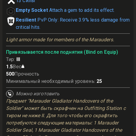
13
Силы
Empty Socket
Attach a gem to add its effect.
Resilient
PvP Only: Receive 3.9% less damage from
critical hits.
Light armor made for members of the Marauders.
Привязывается после поднятия (Bind on Equip)
Тир
:
III
1.5
Вес
500
Прочность
Минимальный необходимый уровень
:
25
Можно изготовить
Предмет "Marauder Gladiator Handcovers of the
Soldier" может быть скрафчен на Outfitting Station с
тиром не ниже II. Для того чтобы его скрафтить
потребуются следующие материалы: 1 Marauder
Soldier Seal, 1 Marauder Gladiator Handcovers of the