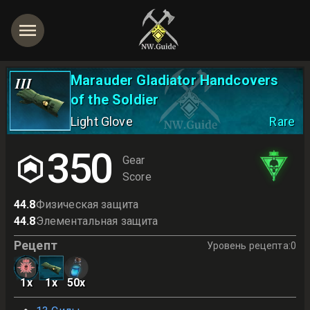
Marauder Gladiator Handcovers
III
of the Soldier
Light Glove
Rare
350
Gear
Score
44.8
Физическая защита
44.8
Элементальная защита
Рецепт
Уровень рецепта
:
0
1
x
1
x
50
x