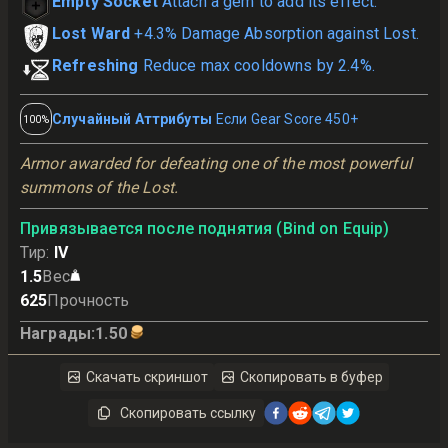
Empty Socket
Attach a gem to add its effect.
Lost Ward
+4.3% Damage Absorption against Lost.
Refreshing
Reduce max cooldowns by 2.4%.
Случайный Аттрибуты
Если Gear Score 450+
100%
Armor awarded for defeating one of the most powerful 
summons of the Lost.
Привязывается после поднятия (Bind on Equip)
Тир
:
IV
1.5
Вес
625
Прочность
Награды
:
1.50
Скачать скриншот
Скопировать в буфер
Скопировать ссылку