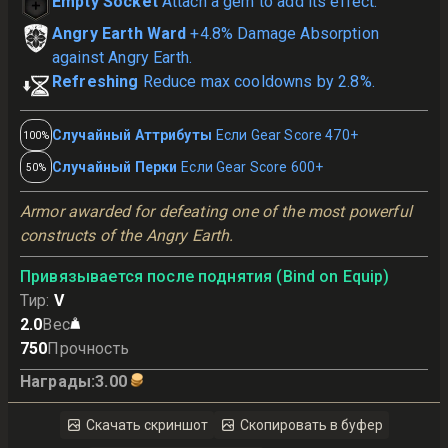
Empty Socket
Attach a gem to add its effect.
Angry Earth Ward
+4.8% Damage Absorption
against Angry Earth.
Refreshing
Reduce max cooldowns by 2.8%.
Случайный Аттрибуты
Если Gear Score 470+
100%
Случайный Перки
Если Gear Score 600+
50%
Armor awarded for defeating one of the most powerful 
constructs of the Angry Earth.
Привязывается после поднятия (Bind on Equip)
Тир
:
V
2.0
Вес
750
Прочность
Награды
:
3.00
Скачать скриншот
Скопировать в буфер