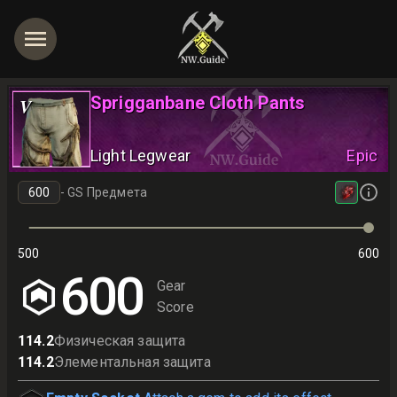
Sprigganbane Cloth Pants
V
Light Legwear
Epic
-
GS Предмета
500
600
600
Gear
Score
114.2
Физическая защита
114.2
Элементальная защита