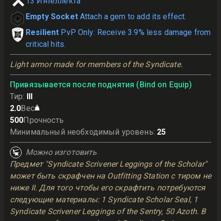
13
Интеллекта
Empty Socket
Attach a gem to add its effect.
Resilient
PvP Only: Receive 3.9% less damage from
critical hits.
Light armor made for members of the Syndicate.
Привязывается после поднятия (Bind on Equip)
Тир
:
III
2.0
Вес
500
Прочность
Минимальный необходимый уровень
:
25
Можно изготовить
Предмет "Syndicate Scrivener Leggings of the Scholar"
может быть скрафчен на Outfitting Station с тиром не
ниже II. Для того чтобы его скрафтить потребуются
следующие материалы: 1 Syndicate Scholar Seal, 1
Syndicate Scrivener Leggings of the Sentry, 50 Azoth. В