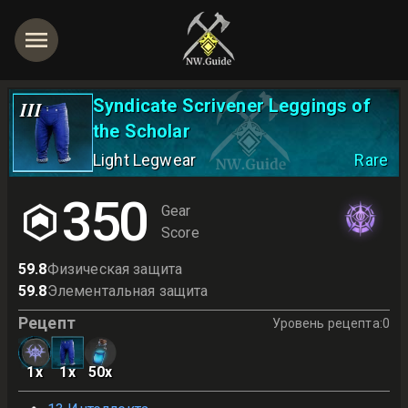
Syndicate Scrivener Leggings of
III
the Scholar
Light Legwear
Rare
350
Gear
Score
59.8
Физическая защита
59.8
Элементальная защита
Рецепт
Уровень рецепта
:
0
1
x
1
x
50
x