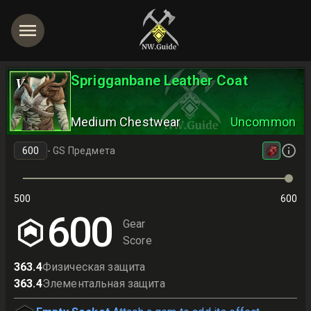
Sprigganbane Leather Coat
V
Medium Chestwear
Uncommon
-
GS Предмета
500
600
600
Gear
Score
363.4
Физическая защита
363.4
Элементальная защита