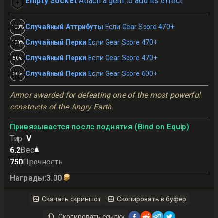
Empty Socket
Attach a gem to add its effect.
Случайный Аттрибуты
Если Gear Score 470+
100%
Случайный Перки
Если Gear Score 470+
100%
Случайный Перки
Если Gear Score 470+
50%
Случайный Перки
Если Gear Score 600+
50%
Armor awarded for defeating one of the most powerful 
constructs of the Angry Earth.
Привязывается после поднятия (Bind on Equip)
Тир
:
V
6.2
Вес
750
Прочность
Награды
:
3.00
Скачать скриншот
Скопировать в буфер
Скопировать ссылку