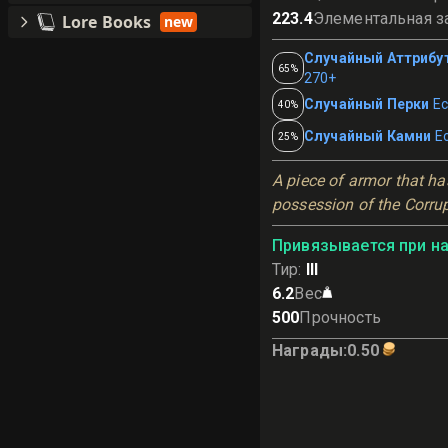
223.4
Элементальная з
Lore Books
new
Случайный Аттрибу
65%
270+
Случайный Перки
Ес
40%
Случайный Камни
Е
25%
A piece of armor that has
possession of the Corru
Привязывается при н
Тир
:
III
6.2
Вес
500
Прочность
Награды
:
0.50