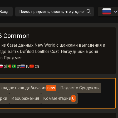
🇷🇺
Вход
Поиск: предметы, квесты, что угодно!
 T3 Common
я из базы данных New World с шансами выпадения и
где взять Defiled Leather Coat. Нагрудники Броня
on Предмет
🇱
pl
🇵🇹🇧🇷
pt
🇷🇺
ru
🇨🇳
cn
ыпадает как добыча из
new
Падает с Сундуков
рки
Изображения
Комментарии
0