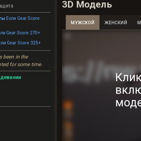
3D Модель
ащита
ты
Если Gear Score
МУЖСКОЙ
ЖЕНСКИЙ
М
ли Gear Score 270+
сли Gear Score 325+
 been in the 
pted for some time.
Клик
адевании
вкл
мод