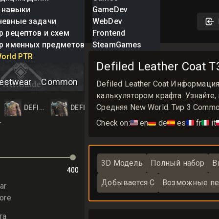
 навыки
GameDev
невные задачи
WebDev
р рецептов и схем
Frontend
р именных предметов
SteamGames
eather Coat
orld PTR
Defiled Leather Coat
estwear
Common
Defiled Leather Coat Информаци
калькулятором крафта. Узнайте, 
Средняя New World. Тир 3 Comm
OAT
ED LEATHER COAT
DEFILED LEATHER COAT
DEFILED LEATHER COAT
Check on:
🇺🇸
en
🇩🇪
de
🇪🇸
es
🇫🇷
fr
🇮🇹
it

3D Модель
Полный набор
В
400
400
Добывается С
Возможные пе
ar
ore
та