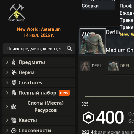
Сборки
Проф.
Ежед
Треке
Треке
New World: Aeternum
Defiled L
III
New W
14 июл. 2026 г.
Поиск: предметы, квесты, что угодно!
Medium Ch
Предметы
DEFILED LEATHER C
DEFIL
Перки
Creatures
Полный набор
new
Споты (Места)
325
Ресурсов
400
Ge
Квесты
Sc
Способности
223.4
Физическая защи