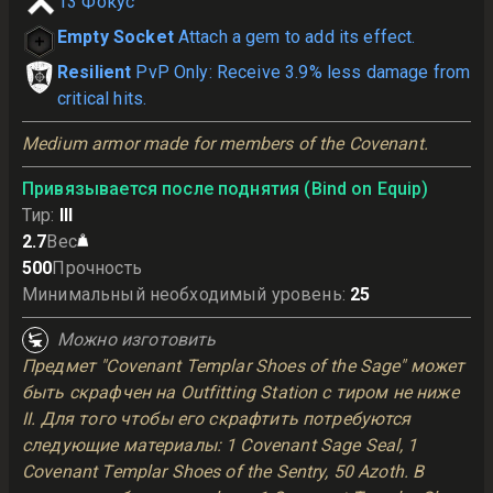
13
Фокус
Empty Socket
Attach a gem to add its effect.
Resilient
PvP Only: Receive 3.9% less damage from
critical hits.
Medium armor made for members of the Covenant.
Привязывается после поднятия (Bind on Equip)
Тир
:
III
2.7
Вес
500
Прочность
Минимальный необходимый уровень
:
25
Можно изготовить
Предмет "Covenant Templar Shoes of the Sage" может
быть скрафчен на Outfitting Station с тиром не ниже
II. Для того чтобы его скрафтить потребуются
следующие материалы: 1 Covenant Sage Seal, 1
Covenant Templar Shoes of the Sentry, 50 Azoth. В