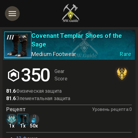
Covenant Templar Shoes of the
III
Sage
Medium Footwear
Rare
350
Gear
Score
81.6
Физическая защита
81.6
Элементальная защита
Рецепт
Уровень рецепта
:
0
1
x
1
x
50
x