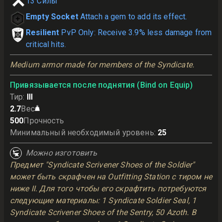
13
Силы
Empty Socket
Attach a gem to add its effect.
Resilient
PvP Only: Receive 3.9% less damage from
critical hits.
Medium armor made for members of the Syndicate.
Привязывается после поднятия (Bind on Equip)
Тир
:
III
2.7
Вес
500
Прочность
Минимальный необходимый уровень
:
25
Можно изготовить
Предмет "Syndicate Scrivener Shoes of the Soldier"
может быть скрафчен на Outfitting Station с тиром не
ниже II. Для того чтобы его скрафтить потребуются
следующие материалы: 1 Syndicate Soldier Seal, 1
Syndicate Scrivener Shoes of the Sentry, 50 Azoth. В