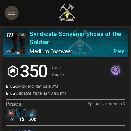
Syndicate Scrivener Shoes of the
III
Soldier
Medium Footwear
Rare
350
Gear
Score
81.6
Физическая защита
81.6
Элементальная защита
Рецепт
Уровень рецепта
:
0
1
x
1
x
50
x