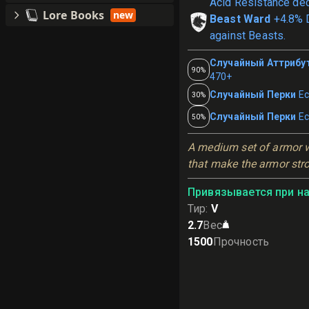
Acid Resistance de
Lore Books
new
Beast Ward
+4.8% 
against Beasts.
Случайный Аттрибу
90%
470+
Случайный Перки
Ес
30%
Случайный Перки
Ес
50%
A medium set of armor w
that make the armor str
Привязывается при н
Тир
:
V
2.7
Вес
1500
Прочность