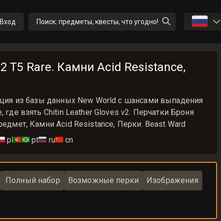
🇷🇺
Вход
Поиск: предметы, квесты, что угодно!
v2 T5 Rare. Камни Acid Resistance,
мация из базы данных New World с шансами выпадения
 где взять Chitin Leather Gloves v2. Перчатки Броня
редмет, Камни Acid Resistance, Перки: Beast Ward
🇱
pl
🇵🇹🇧🇷
pt
🇷🇺
ru
🇨🇳
cn
Полный набор
Возможные перки
Изображения