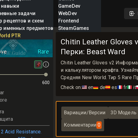
 навыки
GameDev
невные задачи
WebDev
р рецептов и схем
Frontend
р именных предметов
SteamGames
ather Gloves
orld PTR
Chitin Leather Gloves 
Перки: Beast Ward
ove
Rare
Chitin Leather Gloves v2 Инфор
и калькулятором крафта. Узнайте,
Средняя New World. Тир 5 Rare П
600
Check on:
🇺🇸
en
🇩🇪
de
🇪🇸
es
🇫🇷
fr
🇮🇹
it

ar
ore
та
Вариации/Версии
3D Модель
ащита
Комментарии
0
2 Acid Resistance.