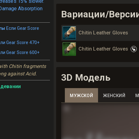
creases 15% slower.
Damage Absorption
Вариации/Верси
ты
Если Gear Score
Chitin Leather Gloves
ли Gear Score 470+
Chitin Leather Gloves
ли Gear Score 600+
ith Chitin fragments 
ong against Acid.
3D Модель
адевании
МУЖСКОЙ
ЖЕНСКИЙ
М