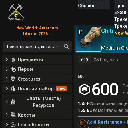
Сборки
Проф.
Ежед
Треке
Треке
New World: Aeternum
Chitin Le
V
New W
14 июл. 2026 г.
Поиск: предметы, квесты, что угодно!
Medium Gl
Предметы
-
GS Предмета
Перки
500
Creatures
600
Ge
Полный набор
new
Sc
Споты (Места)
155.8
Физическая защи
Ресурсов
155.8
Элементальная з
Квесты
Acid Resistance
+1
Способности