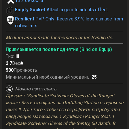
13
Ловкости
Empty Socket
Attach a gem to add its effect.
Resilient
PvP Only: Receive 3.9% less damage from
critical hits.
Medium armor made for members of the Syndicate.
Привязывается после поднятия (Bind on Equip)
Тир
:
III
2.7
Вес
500
Прочность
Минимальный необходимый уровень
:
25
Можно изготовить
Предмет "Syndicate Scrivener Gloves of the Ranger"
может быть скрафчен на Outfitting Station с тиром не
ниже II. Для того чтобы его скрафтить потребуются
следующие материалы: 1 Syndicate Ranger Seal, 1
Syndicate Scrivener Gloves of the Sentry, 50 Azoth. В