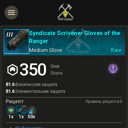
Syndicate Scrivener Gloves of the
III
Ranger
Medium Glove
Rare
350
Gear
Score
81.6
Физическая защита
81.6
Элементальная защита
Рецепт
Уровень рецепта
:
0
1
x
1
x
50
x