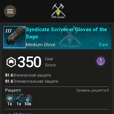
Syndicate Scrivener Gloves of the
III
Sage
Medium Glove
Rare
350
Gear
Score
81.6
Физическая защита
81.6
Элементальная защита
Рецепт
Уровень рецепта
:
0
1
x
1
x
50
x