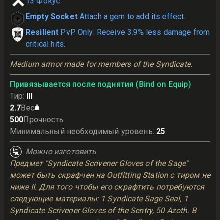
13
Фокус
Empty Socket
Attach a gem to add its effect.
Resilient
PvP Only: Receive 3.9% less damage from
critical hits.
Medium armor made for members of the Syndicate.
Привязывается после поднятия (Bind on Equip)
Тир
:
III
2.7
Вес
500
Прочность
Минимальный необходимый уровень
:
25
Можно изготовить
Предмет "Syndicate Scrivener Gloves of the Sage"
может быть скрафчен на Outfitting Station с тиром не
ниже II. Для того чтобы его скрафтить потребуются
следующие материалы: 1 Syndicate Sage Seal, 1
Syndicate Scrivener Gloves of the Sentry, 50 Azoth. В