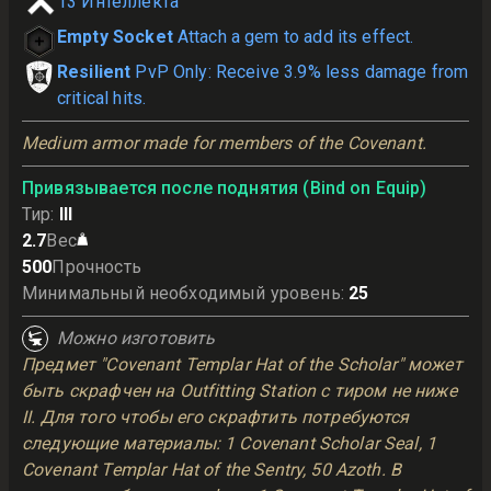
13
Интеллекта
Empty Socket
Attach a gem to add its effect.
Resilient
PvP Only: Receive 3.9% less damage from
critical hits.
Medium armor made for members of the Covenant.
Привязывается после поднятия (Bind on Equip)
Тир
:
III
2.7
Вес
500
Прочность
Минимальный необходимый уровень
:
25
Можно изготовить
Предмет "Covenant Templar Hat of the Scholar" может
быть скрафчен на Outfitting Station с тиром не ниже
II. Для того чтобы его скрафтить потребуются
следующие материалы: 1 Covenant Scholar Seal, 1
Covenant Templar Hat of the Sentry, 50 Azoth. В