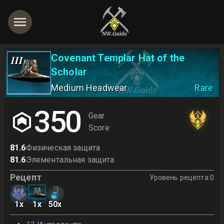
Covenant Templar Hat of the
III
Scholar
Medium Headwear
Rare
350
Gear
Score
81.6
Физическая защита
81.6
Элементальная защита
Рецепт
Уровень рецепта
:
0
1
x
1
x
50
x