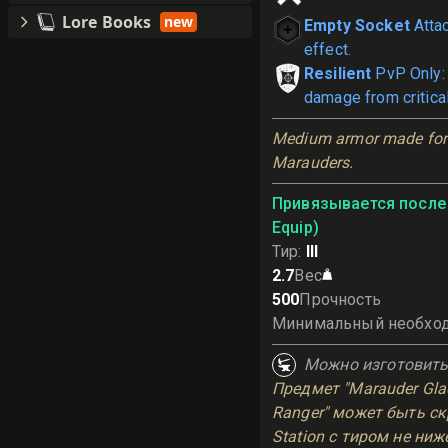
Lore Books
new
Empty Socket
Atta
effect.
Resilient
PvP Only:
damage from critical
Medium armor made for 
Marauders.
Привязывается после 
Equip)
Тир
:
III
2.7
Вес
500
Прочность
Минимальный необхо
Можно изготовит
Предмет "Marauder Glad
Ranger" может быть скр
Station с тиром не ниже