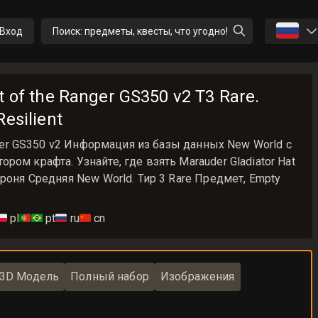
🇷🇺
Вход
Поиск: предметы, квесты, что угодно!
t of the Ranger GS350 v2 T3 Rare.
esilient
anger GS350 v2 Информация из базы данных New World с
ом крафта. Узнайте, где взять Marauder Gladiator Hat
роня Средняя New World. Тир 3 Rare Предмет, Empty
🇱
pl
🇵🇹🇧🇷
pt
🇷🇺
ru
🇨🇳
cn
3D Модель
Полный набор
Изображения