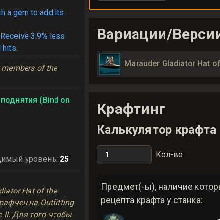
ch a gem to add its
Вариации/Верси
 Receive 3.9% less
 hits.
Marauder Gladiator Hat o
members of the 
поднятия (Bind on
Крафтинг
Калькулятор крафта
Кол-во
димый уровень
:
25
ь
Предмет(-ы), наличие кото
iator Hat of the
рецепта крафта у станка:
афчен на Outfitting
 II. Для того чтобы