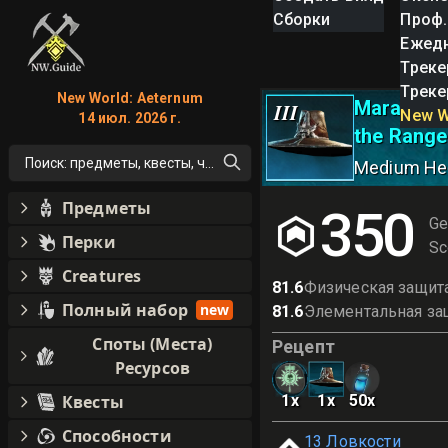
Сборки
Проф.
Ежед
Треке
Треке
New World: Aeternum
Marauder 
III
New W
14 июл. 2026 г.
the Range
Поиск: предметы, квесты, что угодно!
Medium He
Предметы
350
Ge
Перки
Sc
Creatures
81.6
Физическая защит
Полный набор
new
81.6
Элементальная за
Споты (Места)
Рецепт
Ресурсов
Квесты
1
x
1
x
50
x
Способности
13
Ловкости