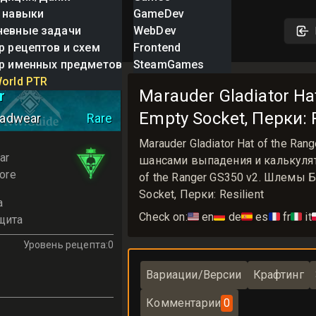
 навыки
GameDev
невные задачи
WebDev
р рецептов и схем
Frontend
р именных предметов
SteamGames
Gladiator Hat of
orld PTR
Marauder Gladiator Ha
r
Empty Socket, Перки: R
adwear
Rare
Marauder Gladiator Hat of the R
ar
шансами выпадения и калькулятор
ore
of the Ranger GS350 v2. Шлемы Б
Socket, Перки: Resilient
а
Check on:
🇺🇸
en
🇩🇪
de
🇪🇸
es
🇫🇷
fr
🇮🇹
it

щита
Уровень рецепта
:
0
Вариации/Версии
Крафтинг
Комментарии
0