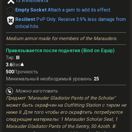
13
Интеллекта
Empty Socket
Attach a gem to add its effect.
Resilient
PvP Only: Receive 3.9% less damage from
critical hits.
Medium armor made for members of the Marauders.
Привязывается после поднятия (Bind on Equip)
Тир
:
III
3.6
Вес
500
Прочность
Минимальный необходимый уровень
:
25
Можно изготовить
Предмет "Marauder Gladiator Pants of the Scholar"
может быть скрафчен на Outfitting Station с тиром не
ниже II. Для того чтобы его скрафтить потребуются
следующие материалы: 1 Marauder Scholar Seal, 1
Marauder Gladiator Pants of the Sentry, 50 Azoth. В