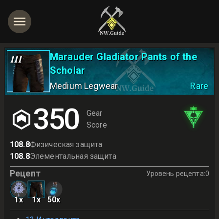
Marauder Gladiator Pants of the
III
Scholar
Medium Legwear
Rare
350
Gear
Score
108.8
Физическая защита
108.8
Элементальная защита
Рецепт
Уровень рецепта
:
0
1
x
1
x
50
x