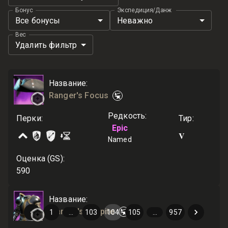
Бонус
Экспедиция/Данж
Все бонусы
Неважно
Вес
Удалить фильтр
Название
:
Ranger's Focus
Редкость
:
Перки
:
Тир
:
Epic
V
Named
Оценка (GS)
:
590
Название
:
Warrior's Respite
1
…
103
104
105
…
957