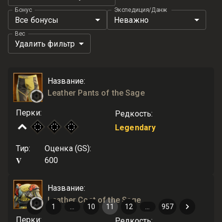
Бонус
Экспедиция/Данж
Все бонусы
Неважно
Вес
Удалить фильтр
Название
:
Leather Pants of the Sage
Перки
:
Редкость
:
Legendary
Тир
:
Оценка (GS)
:
V
600
Название
:
Leather Coat of the Sage
1
…
10
11
12
…
957
Перки
:
Редкость
: