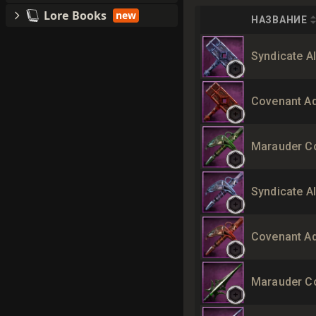
Lore Books
new
НАЗВАНИЕ
Syndicate 
Covenant A
Marauder C
Syndicate A
Covenant Ad
Marauder C