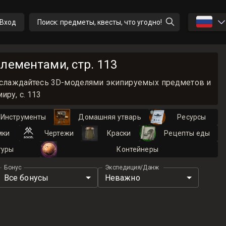
🇷🇺
Вход
Поиск: предметы, квесты, что угодно!
лементами, стр. 113
 Наслаждайтесь 3D-моделями экипируемых предметов и
ру, с. 113
Инструменты
Домашняя утварь
Ресурсы
мки
Чертежи
Краски
Рецепты еды
туры
Контейнеры
Бонус
Экспедиция/Данж
Все бонусы
Неважно