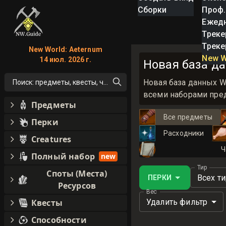
Сборки
Проф.
Ежед
Треке
Треке
New World: Aeternum
New W
14 июл. 2026 г.
Новая база да
Новая база данных W
Поиск: предметы, квесты, что угодно!
всеми наборами пред
Предметы
Все предметы
Перки
Расходники
Creatures
Ч
Полный набор
new
Тир
Споты (Места)
Всех т
ПЕРКИ
Ресурсов
Вес
Удалить фильтр
Квесты
Способности