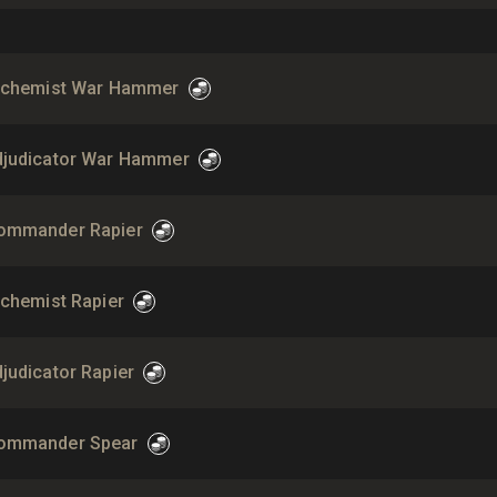
Alchemist War Hammer
djudicator War Hammer
ommander Rapier
lchemist Rapier
judicator Rapier
ommander Spear