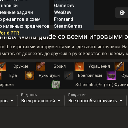
 навыки
GameDev
невные задачи
WebDev
р рецептов и схем
Frontend
р именных предметов
SteamGames
orld PTR
нных World guide со всеми игровыми э
orld с игровыми инструментами и где взять источники.
метов от доспехов до оружия в руководстве по новому ми
Оружие
Броня
Украшения
Еда
Руны души
Боеприпасы
Су
ертежи
Schematic (Рецепт) Фурни
Редкость
Получение
иров
Всех редкостей
Все способы получить