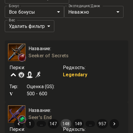
Бонус
Экспедиция/Данж
Все бонусы
Неважно
Вес
Удалить фильтр
Название
:
Seeker of Secrets
Перки
:
Редкость
:
Legendary
Тир
:
Оценка (GS)
:
V
500 - 600
Название
:
Seer's End
1
…
147
148
149
…
957
Перки
:
Редкость
: