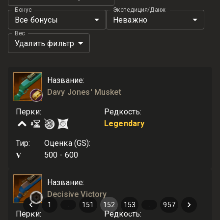
Бонус
Экспедиция/Данж
Все бонусы
Неважно
Вес
Удалить фильтр
Название
:
Davy Jones' Musket
Перки
:
Редкость
:
Legendary
Тир
:
Оценка (GS)
:
V
500 - 600
Название
:
Decisive Victory
1
…
151
152
153
…
957
Перки
:
Редкость
: