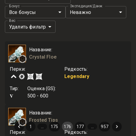
Бонус
Экспедиция/Данж
Все бонусы
Неважно
Вес
Удалить фильтр
Название
:
Crystal Floe
Перки
:
Редкость
:
Legendary
Тир
:
Оценка (GS)
:
V
500 - 600
Название
:
Frosted Tips
1
…
175
176
177
…
957
Перки
:
Редкость
: