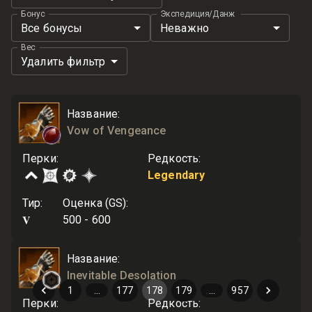
Бонус
Экспедиция/Данж
Все бонусы
Неважно
Вес
Удалить фильтр
Название
:
Vow of Vengeance
Перки
:
Редкость
:
Legendary
Тир
:
Оценка (GS)
:
V
500 - 600
Название
:
Inevitable Desolation
1
…
177
178
179
…
957
Перки
:
Редкость
: