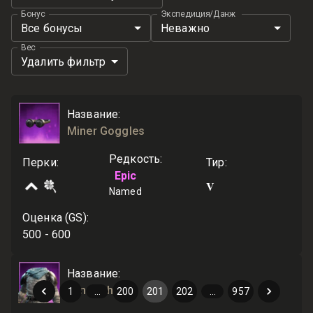
Бонус
Экспедиция/Данж
Все бонусы
Неважно
Вес
Удалить фильтр
Название
:
Miner Goggles
Редкость
:
Перки
:
Тир
:
Epic
V
Named
Оценка (GS)
:
500 - 600
Название
:
Miner Shirt
1
…
200
201
202
…
957