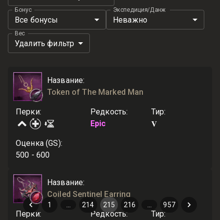
Бонус
Экспедиция/Данж
Все бонусы
Неважно
Вес
Удалить фильтр
Название
:
Token of The Marked Man
Перки
:
Редкость
:
Тир
:
V
Epic
Оценка (GS)
:
500 - 600
Название
:
Coiled Sentinel Earring
1
…
214
215
216
…
957
Перки
:
Редкость
:
Тир
: