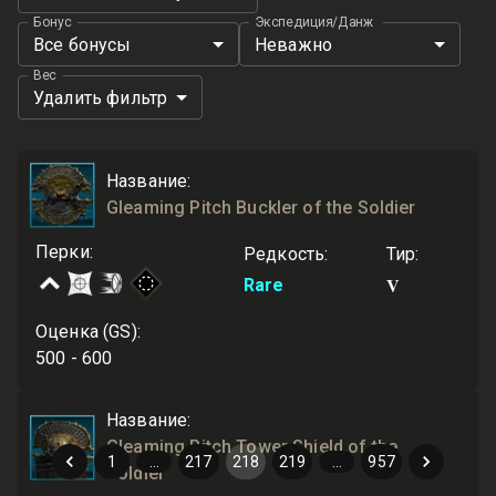
Бонус
Экспедиция/Данж
Все бонусы
Неважно
Вес
Удалить фильтр
Название
:
Gleaming Pitch Buckler of the Soldier
Перки
:
Редкость
:
Тир
:
V
Rare
Оценка (GS)
:
500 - 600
Название
:
Gleaming Pitch Tower Shield of the
1
…
217
218
219
…
957
Soldier