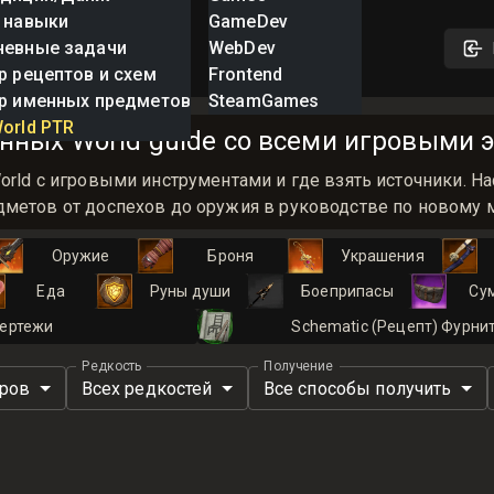
 навыки
GameDev
невные задачи
WebDev
р рецептов и схем
Frontend
р именных предметов
SteamGames
orld PTR
нных World guide со всеми игровыми э
orld с игровыми инструментами и где взять источники.
метов от доспехов до оружия в руководстве по новому ми
Оружие
Броня
Украшения
Еда
Руны души
Боеприпасы
Су
ертежи
Schematic (Рецепт) Фурни
Редкость
Получение
иров
Всех редкостей
Все способы получить