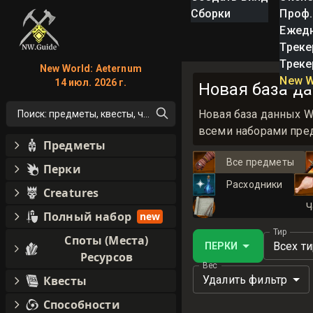
Сборки
Проф.
Ежед
Треке
Треке
New World: Aeternum
New W
14 июл. 2026 г.
Новая база да
Новая база данных W
Поиск: предметы, квесты, что угодно!
всеми наборами пред
Предметы
Все предметы
Перки
Расходники
Creatures
Ч
Полный набор
new
Тир
Споты (Места)
Всех т
ПЕРКИ
Ресурсов
Вес
Удалить фильтр
Квесты
Способности