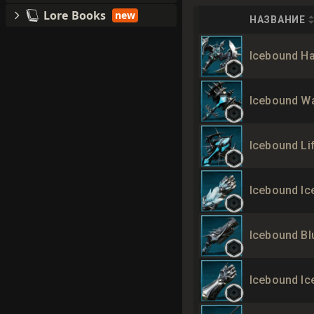
Lore Books
new
НАЗВАНИЕ
Icebound Hat
Icebound Wa
Icebound Lif
Icebound Ice
Icebound Bl
Icebound Ic