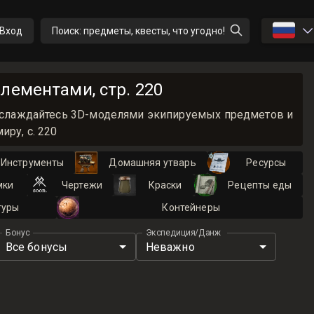
🇷🇺
Вход
Поиск: предметы, квесты, что угодно!
лементами, стр. 220
 Наслаждайтесь 3D-моделями экипируемых предметов и
ру, с. 220
Инструменты
Домашняя утварь
Ресурсы
мки
Чертежи
Краски
Рецепты еды
туры
Контейнеры
Бонус
Экспедиция/Данж
Все бонусы
Неважно