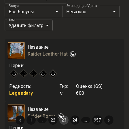
Бонус
Экспедиция/Данж
Все бонусы
Неважно
Вес
Удалить фильтр
Название
:
Raider Leather Hat
Перки
:
Редкость
:
Тир
:
Оценка (GS)
:
V
Legendary
600
Название
:
Raider Boots
1
…
22
23
24
…
957
Перки
: