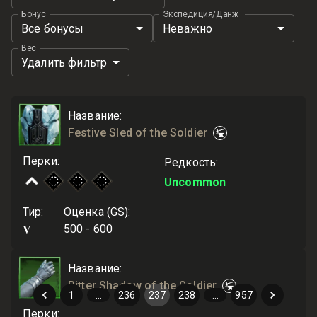
Бонус
Экспедиция/Данж
Все бонусы
Неважно
Вес
Удалить фильтр
Название
:
Festive Sled of the Soldier
Перки
:
Редкость
:
Uncommon
Тир
:
Оценка (GS)
:
V
500 - 600
Название
:
Bitter Shadow of the Soldier
1
…
236
237
238
…
957
Перки
: