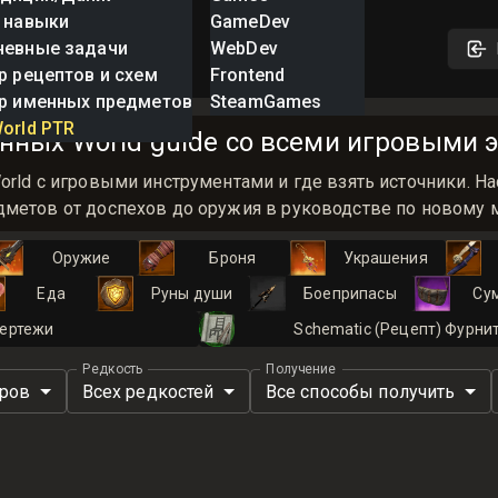
 навыки
GameDev
невные задачи
WebDev
р рецептов и схем
Frontend
р именных предметов
SteamGames
orld PTR
нных World guide со всеми игровыми э
orld с игровыми инструментами и где взять источники.
метов от доспехов до оружия в руководстве по новому ми
Оружие
Броня
Украшения
Еда
Руны души
Боеприпасы
Су
ертежи
Schematic (Рецепт) Фурни
Редкость
Получение
иров
Всех редкостей
Все способы получить