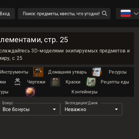
🇷🇺
Вход
Поиск: предметы, квесты, что угодно!
лементами, стр. 25
 Наслаждайтесь 3D-моделями экипируемых предметов и
ру, с. 25
Инструменты
Домашняя утварь
Ресурсы
мки
Чертежи
Краски
Рецепты еды
туры
Контейнеры
Бонус
Экспедиция/Данж
Все бонусы
Неважно