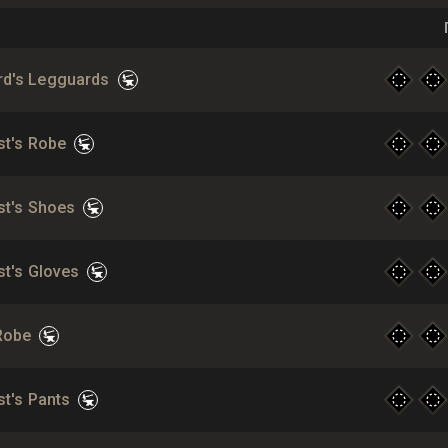
rd's Legguards
st's Robe
st's Shoes
st's Gloves
Robe
st's Pants