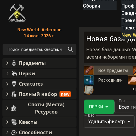
Сборки
Проф.
Ежед
Треке
Треке
New World: Aeternum
New W
14 июл. 2026 г.
Новая база да
Новая база данных W
Поиск: предметы, квесты, что угодно!
всеми наборами пред
Предметы
Все предметы
Перки
Расходники
Creatures
Ч
Полный набор
new
Тир
Споты (Места)
Всех т
ПЕРКИ
Ресурсов
Вес
Удалить фильтр
Квесты
Способности