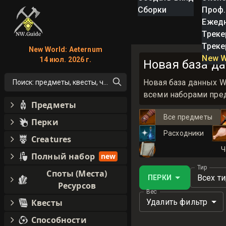
Сборки
Проф.
Ежед
Треке
Треке
New World: Aeternum
New W
14 июл. 2026 г.
Новая база да
Новая база данных W
Поиск: предметы, квесты, что угодно!
всеми наборами пред
Предметы
Все предметы
Перки
Расходники
Creatures
Ч
Полный набор
new
Тир
Споты (Места)
Всех т
ПЕРКИ
Ресурсов
Вес
Удалить фильтр
Квесты
Способности