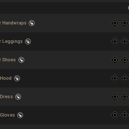
r Handwraps
r Leggings
r Shoes
k Hood
 Dress
 Gloves