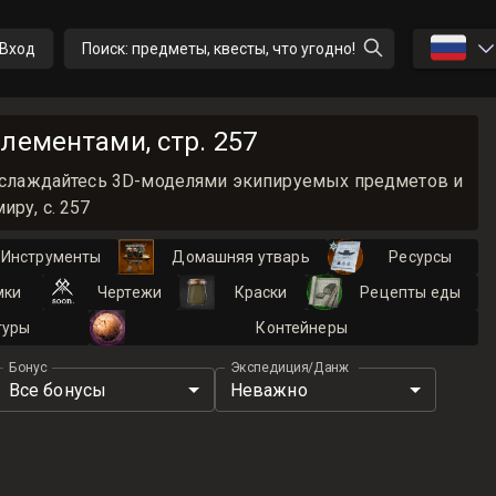
🇷🇺
Вход
Поиск: предметы, квесты, что угодно!
лементами, стр. 257
 Наслаждайтесь 3D-моделями экипируемых предметов и
ру, с. 257
Инструменты
Домашняя утварь
Ресурсы
мки
Чертежи
Краски
Рецепты еды
туры
Контейнеры
Бонус
Экспедиция/Данж
Все бонусы
Неважно