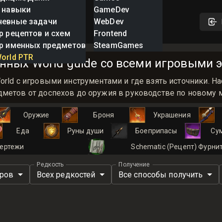
 навыки
GameDev
невные задачи
WebDev
р рецептов и схем
Frontend
р именных предметов
SteamGames
orld PTR
нных World guide со всеми игровыми э
orld с игровыми инструментами и где взять источники.
метов от доспехов до оружия в руководстве по новому ми
Оружие
Броня
Украшения
Еда
Руны души
Боеприпасы
Су
ертежи
Schematic (Рецепт) Фурни
Редкость
Получение
иров
Всех редкостей
Все способы получить